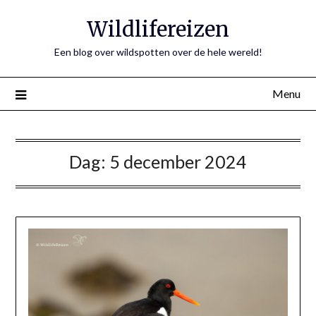
Ga
Wildlifereizen
naar
de
Een blog over wildspotten over de hele wereld!
inhoud
Menu
Dag:
5 december 2024