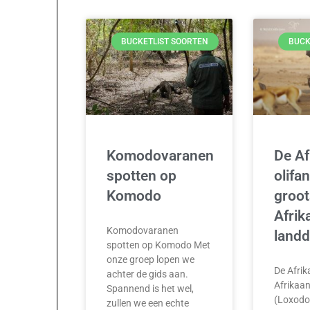
BUCKETLIST SOORTEN
BUCK
Komodovaranen
De Af
spotten op
olifan
Komodo
groot
Afrik
Komodovaranen
landd
spotten op Komodo Met
onze groep lopen we
De Afrik
achter de gids aan.
Afrikaan
Spannend is het wel,
(Loxodon
zullen we een echte