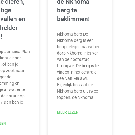
e dieren,
de Nkhoma
tige
berg te
vallen en
beklimmen!
helder
Nkhoma berg De
!
Nkhoma berg is een
berg gelegen naast het
op Jamaica Plan
dorp Nkhoma, niet ver
akantie naar
van de hoofdstad
 of ben je
Lilongwe. De berg is te
op zoek naar
vinden in het centrale
lgende
deel van Malawi.
temming en
Eigenlijk bestaat de
je af wat er te
Nkhoma berg uit twee
in de natuur op
toppen, de Nkhoma
? Dan ben je
MEER LEZEN
ZEN