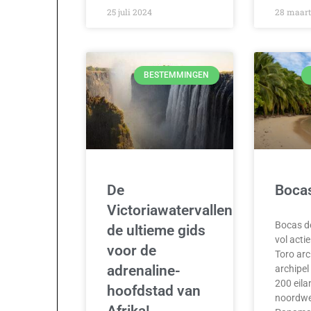
25 juli 2024
28 maart
BESTEMMINGEN
De
Bocas
Victoriawatervallen:
Bocas de
de ultieme gids
vol acti
voor de
Toro arc
adrenaline-
archipel
200 eila
hoofdstad van
noordwe
Afrika!