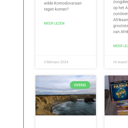
zoogdie
wilde Komodovaraan
op het A
tegen komen?
continen
Afrikaan
MEER LEZEN
grootste
van Afri
MEER LE
3 februari 2024
14 maart
OVERIG