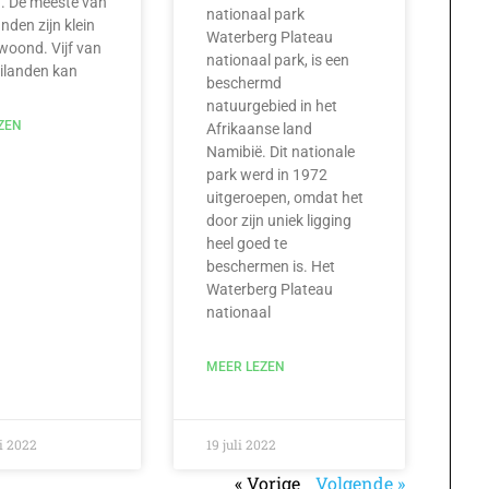
 De meeste van
nationaal park
nden zijn klein
Waterberg Plateau
woond. Vijf van
nationaal park, is een
ilanden kan
beschermd
natuurgebied in het
ZEN
Afrikaanse land
Namibië. Dit nationale
park werd in 1972
uitgeroepen, omdat het
door zijn uniek ligging
heel goed te
beschermen is. Het
Waterberg Plateau
nationaal
MEER LEZEN
i 2022
19 juli 2022
« Vorige
Volgende »