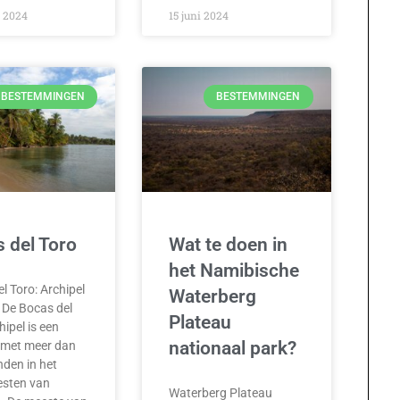
 2024
15 juni 2024
BESTEMMINGEN
BESTEMMINGEN
 del Toro
Wat te doen in
het Namibische
l Toro: Archipel
Waterberg
e De Bocas del
Plateau
hipel is een
nationaal park?
 met meer dan
nden in het
sten van
Waterberg Plateau