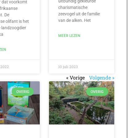
uitbundig gekleurde
r dat voorkomt
charismatische
frikaanse
zeevogel uit de familie
t. De
van de alken. Het
se olifant is het
 landzoogdier
ka
MEER LEZEN
ZEN
 2022
10 juli 2023
« Vorige
Volgende »
OVERIG
OVERIG