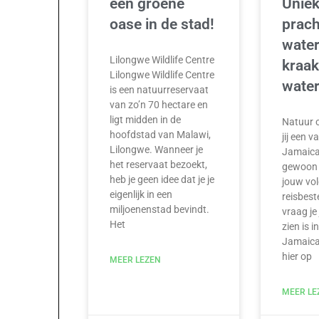
een groene
Uniek
oase in de stad!
prach
water
Lilongwe Wildlife Centre
kraak
Lilongwe Wildlife Centre
water
is een natuurreservaat
van zo’n 70 hectare en
ligt midden in de
Natuur 
hoofdstad van Malawi,
jij een v
Lilongwe. Wanneer je
Jamaica,
het reservaat bezoekt,
gewoon 
heb je geen idee dat je je
jouw vo
eigenlijk in een
reisbes
miljoenenstad bevindt.
vraag je 
Het
zien is 
Jamaica
hier op
MEER LEZEN
MEER LE