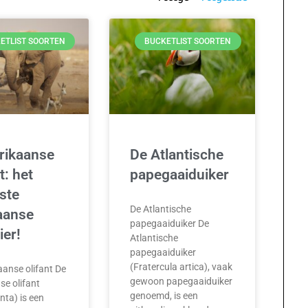
ETLIST SOORTEN
BUCKETLIST SOORTEN
rikaanse
De Atlantische
t: het
papegaaiduiker
ste
De Atlantische
aanse
papegaaiduiker De
ier!
Atlantische
papegaaiduiker
(Fratercula artica), vaak
aanse olifant De
gewoon papegaaiduiker
se olifant
genoemd, is een
ta) is een