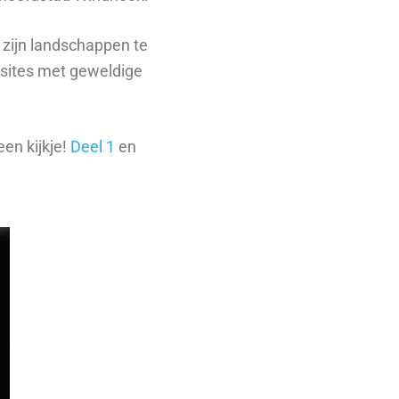
r zijn landschappen te
psites met geweldige
een kijkje!
Deel 1
en