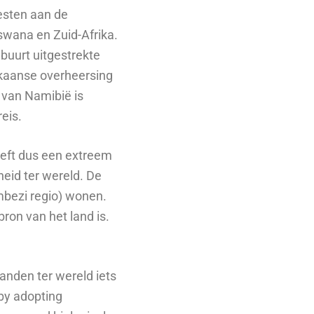
westen aan de
swana en Zuid-Afrika.
buurt uitgestrekte
ikaanse overheersing
 van Namibië is
reis.
eeft dus een extreem
heid ter wereld. De
bezi regio) wonen.
ron van het land is.
landen ter wereld iets
 by adopting