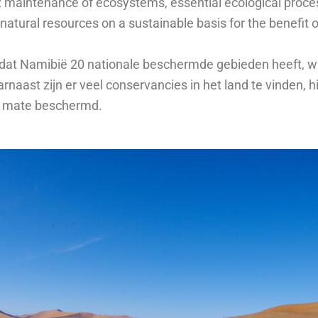
ng: maintenance of ecosystems, essential ecological proce
ng natural resources on a sustainable basis for the benefit 
it dat Namibië 20 nationale beschermde gebieden heeft, w
naast zijn er veel conservancies in het land te vinden, h
re mate beschermd.