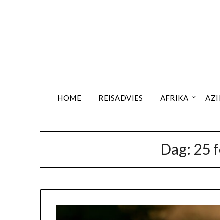
Ga
naar
de
inhoud
HOME
REISADVIES
AFRIKA
AZI
Dag:
25 