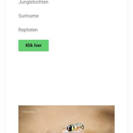
Jungletochten
Suriname
Reptielen
Klik hier