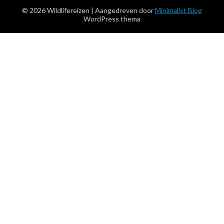
© 2026 Wildlifereizen
| Aangedreven door
Minimalist Blog
WordPress thema