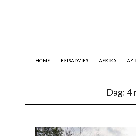
Ga
naar
de
inhoud
HOME
REISADVIES
AFRIKA
AZI
Dag:
4 