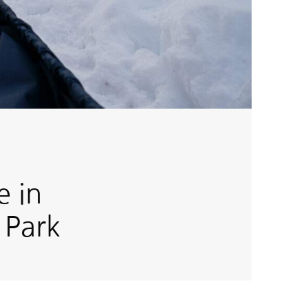
e in
 Park