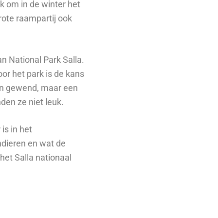
ek om in de winter het
grote raampartij ook
n National Park Salla.
oor het park is de kans
sen gewend, maar een
nden ze niet leuk.
is in het
ndieren en wat de
het Salla nationaal