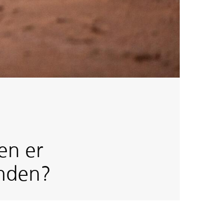
en er
inden?