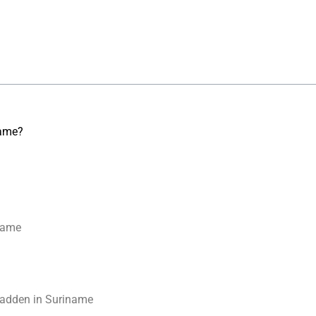
name?
name
padden in Suriname