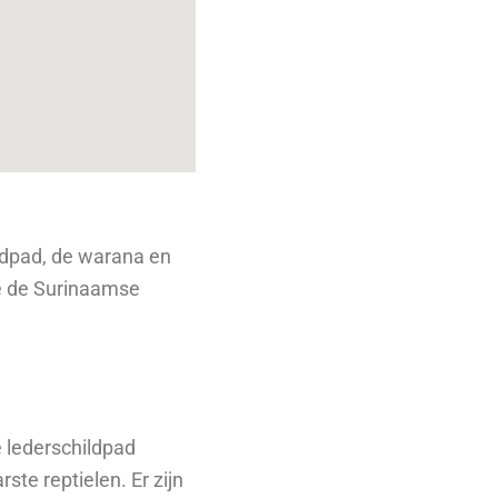
ldpad, de warana en
ie de Surinaamse
 lederschildpad
ste reptielen. Er zijn