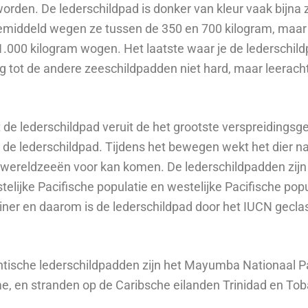
worden. De lederschildpad is donker van kleur vaak bijna
emiddeld wegen ze tussen de 350 en 700 kilogram, maar e
.000 kilogram wogen. Het laatste waar je de lederschild
ling tot de andere zeeschildpadden niet hard, maar leerac
de lederschildpad veruit de het grootste verspreidingsge
 de lederschildpad. Tijdens het bewegen wekt het dier n
e wereldzeeën voor kan komen. De lederschildpadden zijn 
stelijke Pacifische populatie en westelijke Pacifische pop
iner en daarom is de lederschildpad door het IUCN geclas
antische lederschildpadden zijn het Mayumba Nationaal P
me, en stranden op de Caribsche eilanden Trinidad en To