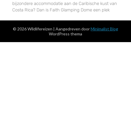
bijzondere accommodatie aan de Caribische kust van
Costa Rica? Dan is Faith Glamping Dome een plek
© 2026 Wildlifereizen
| Aangedreven door
Minimalist Blog
WordPress thema