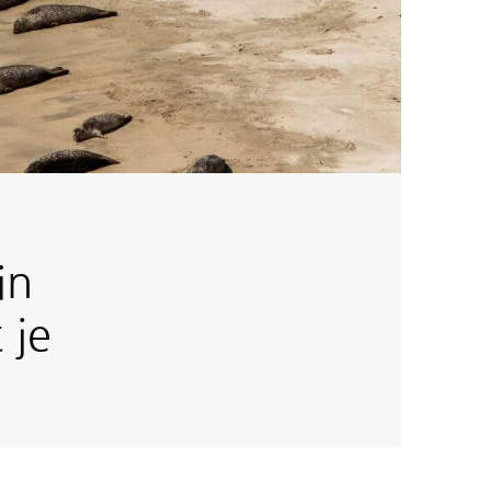
in
 je