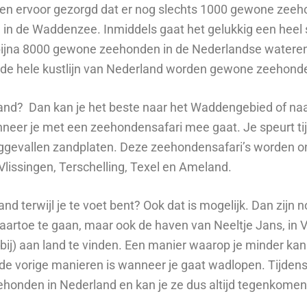
dden ervoor gezorgd dat er nog slechts 1000 gewone zeeh
 in de Waddenzee. Inmiddels gaat het gelukkig een heel 
bijna 8000 gewone zeehonden in de Nederlandse watere
s de hele kustlijn van Nederland worden gewone zeehond
land? Dan kan je het beste naar het Waddengebied of na
anneer je met een zeehondensafari mee gaat. Je speurt t
oggevallen zandplaten. Deze zeehondensafari’s worden 
Vlissingen, Terschelling, Texel en Ameland.
d terwijl je te voet bent? Ook dat is mogelijk. Dan zijn 
artoe te gaan, maar ook de haven van Neeltje Jans, in V
j) aan land te vinden. Een manier waarop je minder kans
 de vorige manieren is wanneer je gaat wadlopen. Tijden
eehonden in Nederland en kan je ze dus altijd tegenkome