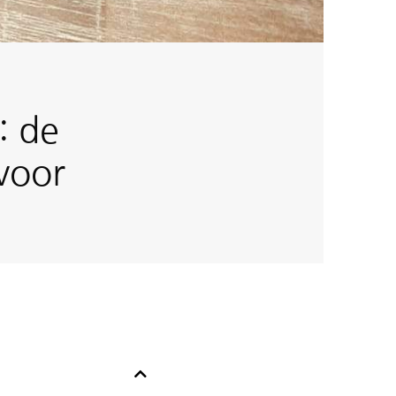
: de
voor