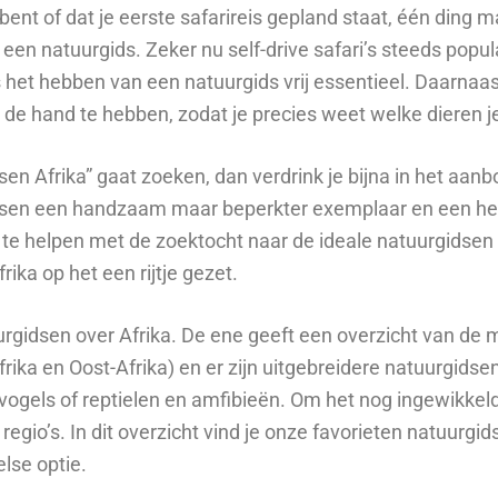
ent of dat je eerste safarireis gepland staat, één ding m
 een natuurgids. Zeker nu self-drive safari’s steeds popu
s het hebben van een natuurgids vrij essentieel. Daarnaast
j de hand te hebben, zodat je precies weet welke dieren j
n Afrika” gaat zoeken, dan verdrink je bijna in het aanbo
tussen een handzaam maar beperkter exemplaar en een he
e te helpen met de zoektocht naar de ideale natuurgidsen
rika op het een rijtje gezet.
tuurgidsen over Afrika. De ene geeft een overzicht van 
frika en Oost-Afrika) en er zijn uitgebreidere natuurgidsen
vogels of reptielen en amfibieën. Om het nog ingewikke
gio’s. In dit overzicht vind je onze favorieten natuurgid
lse optie.