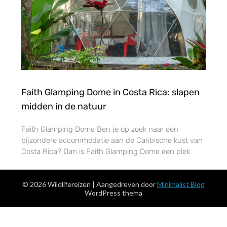
Faith Glamping Dome in Costa Rica: slapen
midden in de natuur
Faith Glamping Dome Ben je op zoek naar een
bijzondere accommodatie aan de Caribische kust van
Costa Rica? Dan is Faith Glamping Dome een plek
© 2026 Wildlifereizen
| Aangedreven door
Minimalist Blog
WordPress thema