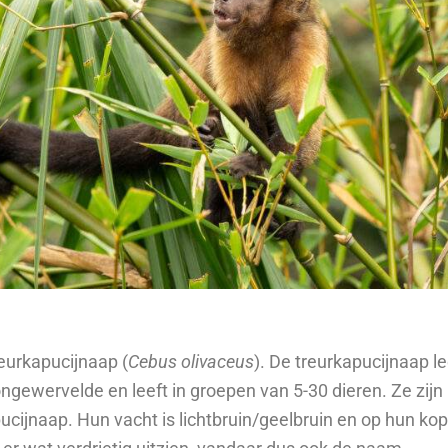
eurkapucijnaap (
Cebus olivaceus
). De treurkapucijnaap le
ngewervelde en leeft in groepen van 5-30 dieren. Ze zijn
apucijnaap. Hun vacht is lichtbruin/geelbruin en op hun k