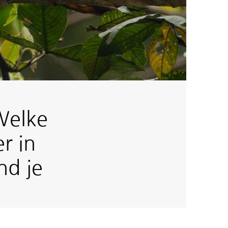
Welke
r in
nd je