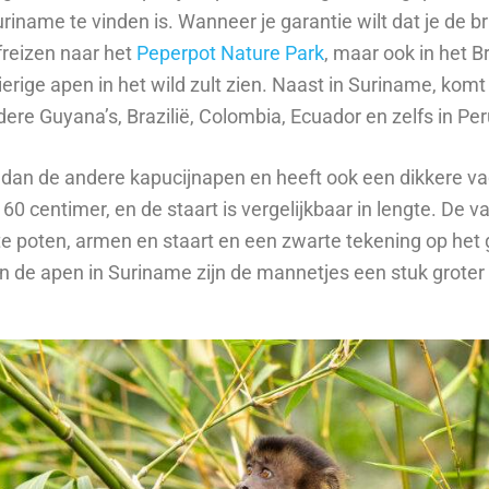
riname te vinden is. Wanneer je garantie wilt dat je de b
afreizen naar het
Peperpot Nature Park
, maar ook in het B
rige apen in het wild zult zien. Naast in Suriname, komt
dere Guyana’s, Brazilië, Colombia, Ecuador en zelfs in Pe
 dan de andere kapucijnapen en heeft ook een dikkere vac
60 centimer, en de staart is vergelijkbaar in lengte. De va
arte poten, armen en staart en een zwarte tekening op het
an de apen in Suriname zijn de mannetjes een stuk grote