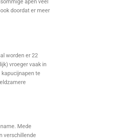
ls sommige apen veel
 ook doordat er meer
aal worden er 22
ijk) vroeger vaak in
n kapucijnapen te
 zeldzamere
uriname. Mede
n verschillende