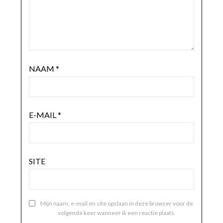
NAAM
*
E-MAIL
*
SITE
Mijn naam, e-mail en site opslaan in deze browser voor de
volgende keer wanneer ik een reactie plaats.