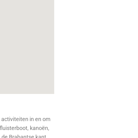
activiteiten in en om
fluisterboot, kanoën,
n de Brabantse kant