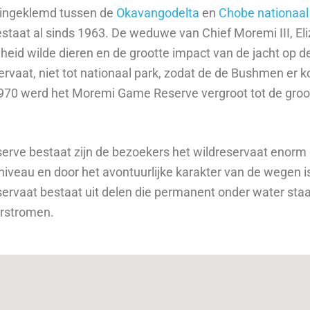
e ingeklemd tussen de
Okavangodelta
en
Chobe nationaal
estaat al sinds 1963. De weduwe van Chief Moremi III, El
id wilde dieren en de grootte impact van de jacht op de
servaat, niet tot nationaal park, zodat de de Bushmen er 
1970 werd het Moremi Game Reserve vergroot tot de groott
serve bestaat zijn de bezoekers het wildreservaat enor
k niveau en door het avontuurlijke karakter van de wegen is
ervaat bestaat uit delen die permanent onder water staa
verstromen.