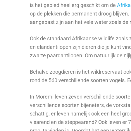
is het gebied heel erg geschikt om de
Afrik
op de plekken die permanent droog blijven. D
aangepast zijn aan het vele water zoals de
Ook de standaard Afrikaanse wildlife zoals 
en elandantilopen zijn dieren die je kunt v
zwarte paardantilopen. Om natuurlijk de nij
Behalve zoogdieren is het wildreservaat oo
rond de 560 verschillende soorten vogels. Ee
In Moremi leven zeven verschillende soorten 
verschillende soorten bijeneters, de vorksta
schattig, er leven namelijk ook een heel gro
visarend en de steppearend? Ook leven er 7
prooi te vinden is. Doordat het een waterrijk