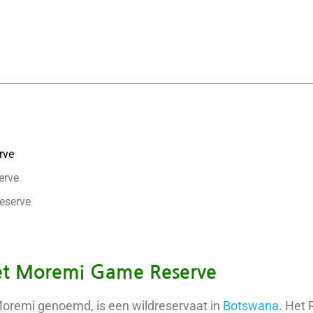
rve
erve
Reserve
t Moremi Game Reserve
remi genoemd, is een wildreservaat in
Botswana
. Het 