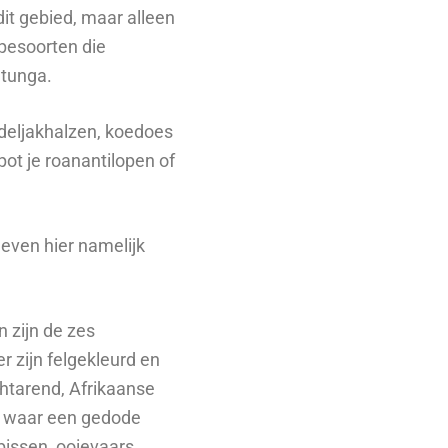
it gebied, maar alleen
opesoorten die
atunga.
adeljakhalzen, koedoes
pot je roanantilopen of
even hier namelijk
n zijn de zes
r zijn felgekleurd en
chtarend, Afrikaanse
en waar een gedode
ibissen, ooievaars,