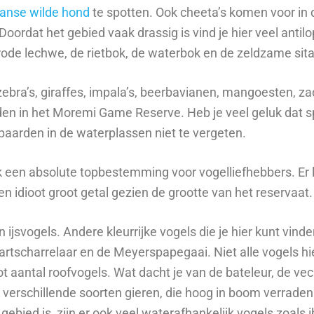
aanse wilde hond
te spotten. Ook cheeta’s komen voor in d
oordat het gebied vaak drassig is vind je hier veel antil
 rode lechwe, de rietbok, de waterbok en de zeldzame sit
zebra’s, giraffes, impala’s, beerbavianen, mangoesten, z
inden in het Moremi Game Reserve. Heb je veel geluk dat s
lpaarden in de waterplassen niet te vergeten.
k een absolute topbestemming voor vogelliefhebbers. Er l
n idioot groot getal gezien de grootte van het reservaat.
ijsvogels. Andere kleurrijke vogels die je hier kunt vinde
artscharrelaar en de Meyerspapegaai. Niet alle vogels hie
ot aantal roofvogels. Wat dacht je van de bateleur, de ve
 verschillende soorten gieren, die hoog in boom verrad
 gebied is, zijn er ook veel waterafhankelijk vogels zoals 