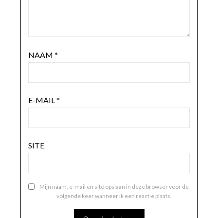
NAAM
*
E-MAIL
*
SITE
Mijn naam, e-mail en site opslaan in deze browser voor de
volgende keer wanneer ik een reactie plaats.