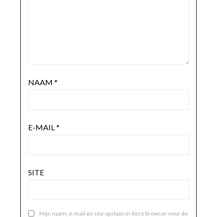
NAAM
*
E-MAIL
*
SITE
Mijn naam, e-mail en site opslaan in deze browser voor de