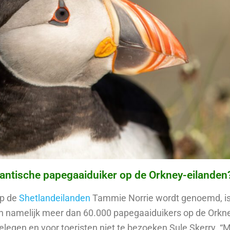
lantische papegaaiduiker op de Orkney-eilanden
op de
Shetlandeilanden
Tammie Norrie wordt genoemd, is
ven namelijk meer dan 60.000 papegaaiduikers op de Orkn
gelegen en voor toeristen niet te bezoeken Sule Skerry. 