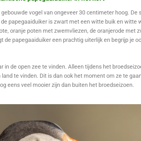
g gebouwde vogel van ongeveer 30 centimeter hoog. De s
 de papegaaiduiker is zwart met een witte buik en witt
grote, oranje poten met zwemvliezen, de oranjerode met 
t de papegaaiduiker een prachtig uiterlijk en begrijp je o
ar in de open zee te vinden. Alleen tijdens het broedseiz
aan land te vinden. Dit is dan ook het moment om ze te ga
nog eens veel mooier zijn dan buiten het broedseizoen.