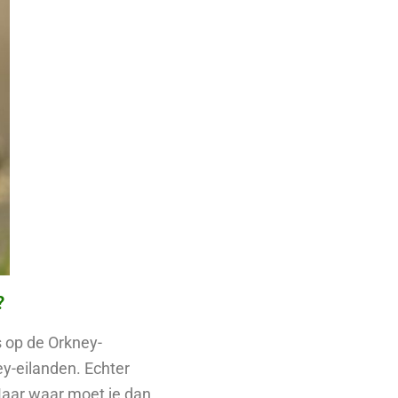
?
 op de Orkney-
ey-eilanden. Echter
“Maar waar moet je dan