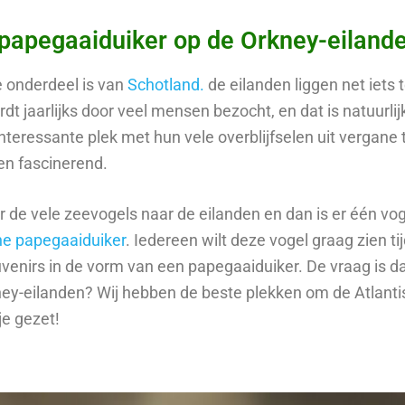
 papegaaiduiker op de Orkney-eiland
 onderdeel is van
Schotland.
de eilanden liggen net iets
t jaarlijks door veel mensen bezocht, en dat is natuurlij
nteressante plek met hun vele overblijfselen uit vergane t
 en fascinerend.
de vele zeevogels naar de eilanden en dan is er één vog
he papegaaiduiker
. Iedereen wilt deze vogel graag zien 
venirs in de vorm van een papegaaiduiker. De vraag is da
ney-eilanden? Wij hebben de beste plekken om de Atlant
je gezet!