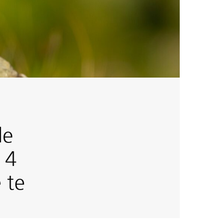
de
 4
 te