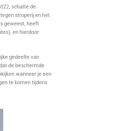
2022, schatte de
tegen stroperij en het
 is geweest, heeft
tes), en hierdoor
lijke gedeelte van
ordat de beschermde
pkijken wanneer je een
gen te komen tijdens