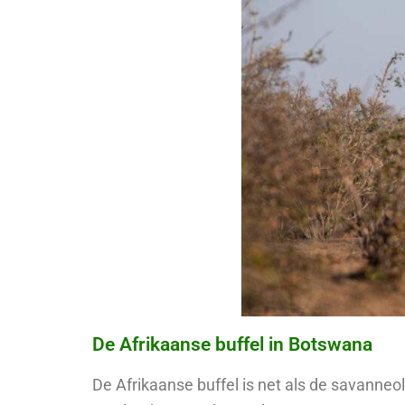
De Afrikaanse buffel in Botswana
De Afrikaanse buffel is net als de savanneol