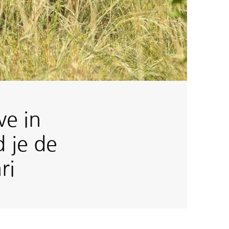
ve in
 je de
ri