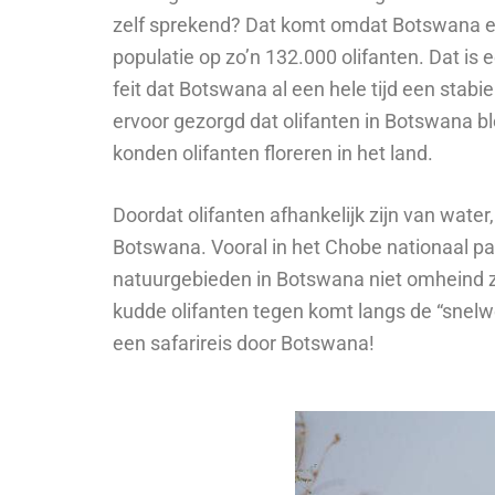
zelf sprekend? Dat komt omdat Botswana e
populatie op zo’n 132.000 olifanten. Dat is
feit dat Botswana al een hele tijd een stabie
ervoor gezorgd dat olifanten in Botswana ble
konden olifanten floreren in het land.
Doordat olifanten afhankelijk zijn van water
Botswana. Vooral in het Chobe nationaal p
natuurgebieden in Botswana niet omheind zi
kudde olifanten tegen komt langs de “snelw
een safarireis door Botswana!