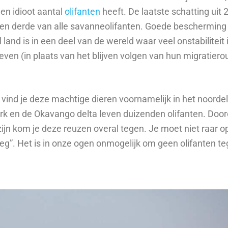
en idioot aantal
olifanten
heeft. De laatste schatting uit 
 een derde van alle savanneolifanten. Goede bescherming 
l land is in een deel van de wereld waar veel onstabiliteit
ven (in plaats van het blijven volgen van hun migratierou
, vind je deze machtige dieren voornamelijk in het noorde
ark en de Okavango delta leven duizenden olifanten. Do
jn kom je deze reuzen overal tegen. Je moet niet raar o
eg”. Het is in onze ogen onmogelijk om geen olifanten te