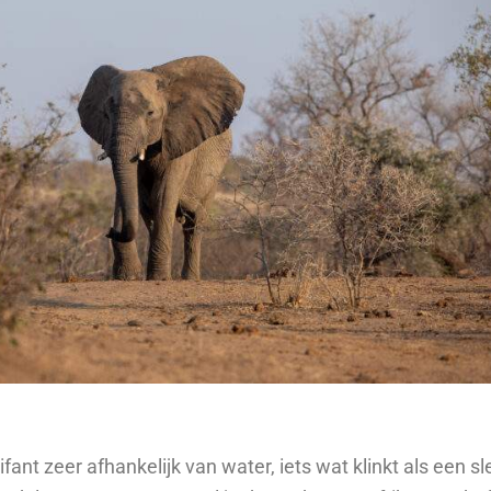
ifant zeer afhankelijk van water, iets wat klinkt als een s