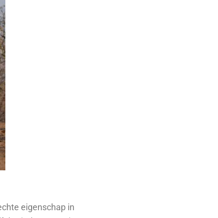
lechte eigenschap in