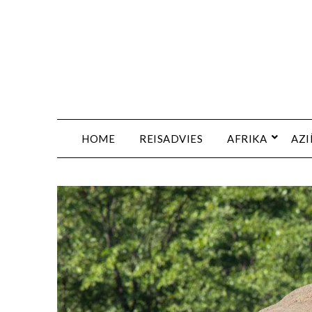
HOME
REISADVIES
AFRIKA
AZI