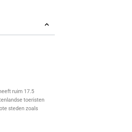
heeft ruim 17.5
tenlandse toeristen
ote steden zoals
.