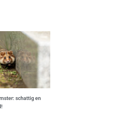
ster: schattig en
d!