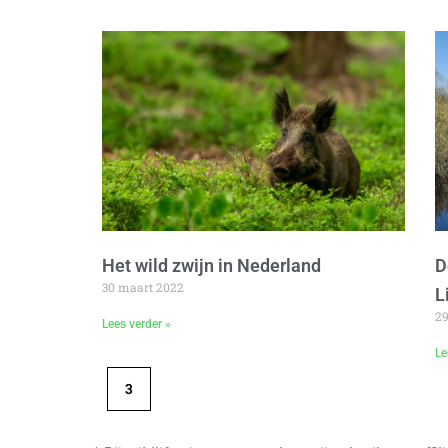
Het wild zwijn in Nederland
D
30 maart 2022
L
2
Lees verder »
Le
3