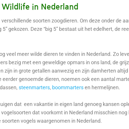
Wildlife in Nederland
!!) verschillende soorten zoogdieren. Om deze onder de a
5” gekozen. Deze “big 5” bestaat uit het edelhert, de ree
er nog veel meer wilde dieren te vinden in Nederland. Zo le
ters bezig met een geweldige opmars in ons land, de grij
n zijn in grote getallen aanwezig en zijn damherten altijd
e eerder genoemde dieren, noemen ook een aantal mart
 dassen,
steenmarters
,
boommarters
en hermelijnen.
rtuigen dat een vakantie in eigen land genoeg kansen opl
l vogelsoorten dat voorkomt in Nederland misschien nog
de soorten vogels waargenomen in Nederland.