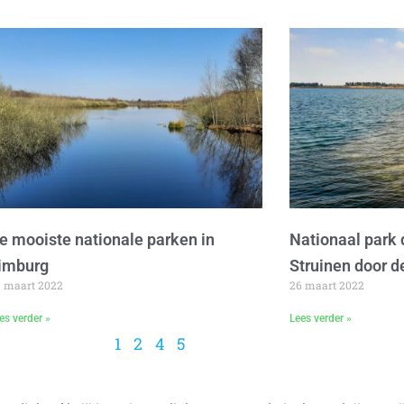
e mooiste nationale parken in
Nationaal park
imburg
Struinen door d
9 maart 2022
26 maart 2022
es verder »
Lees verder »
1
2
4
5