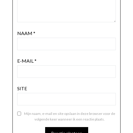
NAAM
*
E-MAIL
*
SITE
Mijn naam, e-mail en site opslaan in deze browser voor de
volgende keer wanneer ik een reactie plaats.